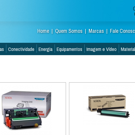
C
Home |
Quem Somos |
Marcas |
Fale Conos
as
Conectividade
Energia
Equipamentos
Imagem e Vídeo
Material