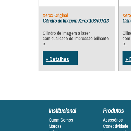
Xerox Original
Xero
Cilindro de Imagem Xerox 108R00713
Cili
Cilindro de imagem à laser
Cili
com qualidade de impressão brilhante
com 
e…
e…
+ Detalhes
+ 
Institucional
Produtos
Quem Somos
Acessórios
Marcas
Conectividade