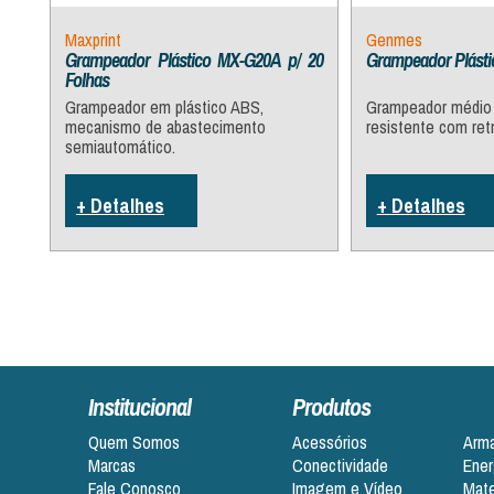
Maxprint
Genmes
Grampeador Plástico MX-G20A p/ 20
Grampeador Plástic
Folhas
Grampeador em plástico ABS,
Grampeador médio 
mecanismo de abastecimento
resistente com ret
semiautomático.
+ Detalhes
+ Detalhes
Institucional
Produtos
Quem Somos
Acessórios
Arm
Marcas
Conectividade
Ener
Fale Conosco
Imagem e Vídeo
Mate